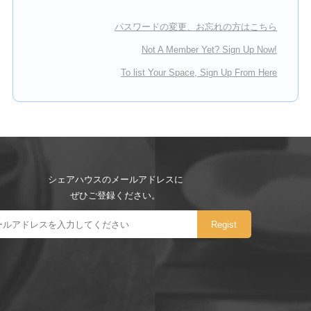
パスワードの変更、お忘れの方はこちら
Not A Member Yet? Sign Up Now!
To list Your Space, Sign Up From Here
シェアハウスのメールアドレスに
ぜひご登録ください。