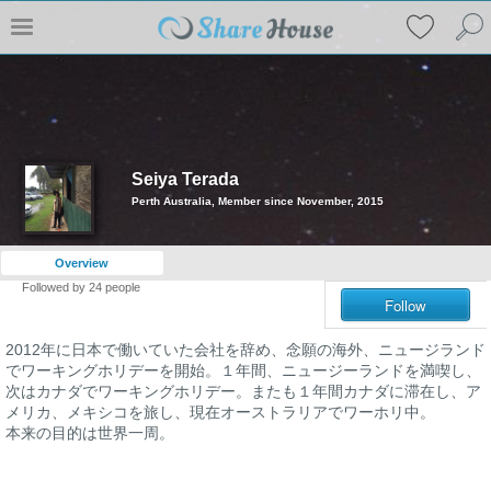
Seiya Terada
Perth Australia, Member since November, 2015
Overview
Followed by
24
people
Follow
2012年に日本で働いていた会社を辞め、念願の海外、ニュージランド
でワーキングホリデーを開始。１年間、ニュージーランドを満喫し、
次はカナダでワーキングホリデー。またも１年間カナダに滞在し、ア
メリカ、メキシコを旅し、現在オーストラリアでワーホリ中。
本来の目的は世界一周。