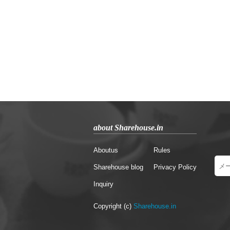
about Sharehouse.in
Aboutus
Rules
Sharehouse blog
Privacy Policy
Inquiry
Copyright (c)
Sharehouse.in