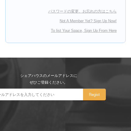
パスワードの変更、お忘れの方はこちら
Not A Member Yet? Sign Up Now!
To list Your Space, Sign Up From Here
シェアハウスのメールアドレスに
ぜひご登録ください。