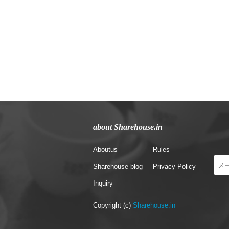
about Sharehouse.in
Aboutus
Rules
Sharehouse blog
Privacy Policy
Inquiry
Copyright (c)
Sharehouse.in