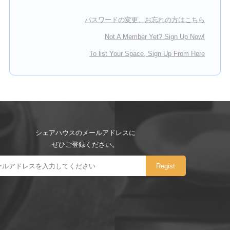
パスワードの変更、お忘れの方はこちら
Not A Member Yet? Sign Up Now!
To list Your Space, Sign Up From Here
シェアハウスのメールアドレスに
ぜひご登録ください。