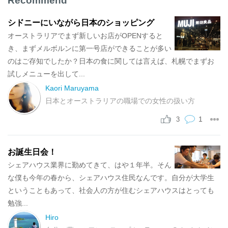
Recommend
シドニーにいながら日本のショッピング
オーストラリアでまず新しいお店がOPENすると
き、まずメルボルンに第一号店ができることが多い
のはご存知でしたか？日本の食に関しては言えば、札幌でまずお
試しメニューを出して...
Kaori Maruyama
日本とオーストラリアの職場での女性の扱い方
1
3
お誕生日会！
シェアハウス業界に勤めてきて、はや１年半。そん
な僕も今年の春から、シェアハウス住民なんです。自分が大学生
ということもあって、社会人の方が住むシェアハウスはとっても
勉強...
Hiro