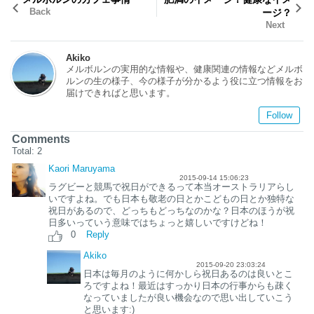
Back
ージ？
Next
Akiko
メルボルンの実用的な情報や、健康関連の情報などメルボ
ルンの生の様子、今の様子が分かるよう役に立つ情報をお
届けできればと思います。
Follow
Comments
Total:
2
Kaori Maruyama
2015-09-14 15:06:23
ラグビーと競馬で祝日ができるって本当オーストラリアらし
いですよね。でも日本も敬老の日とかこどもの日とか独特な
祝日があるので、どっちもどっちなのかな？日本のほうが祝
日多いっていう意味ではちょっと嬉しいですけどね！
0
Reply
Akiko
2015-09-20 23:03:24
日本は毎月のように何かしら祝日あるのは良いとこ
ろですよね！最近はすっかり日本の行事からも疎く
なっていましたが良い機会なので思い出していこう
と思います:)