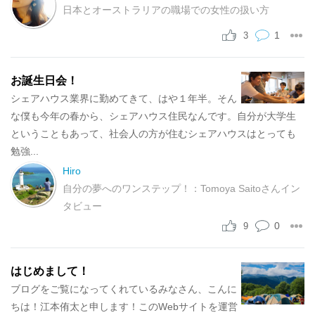
日本とオーストラリアの職場での女性の扱い方
1
3
お誕生日会！
シェアハウス業界に勤めてきて、はや１年半。そん
な僕も今年の春から、シェアハウス住民なんです。自分が大学生
ということもあって、社会人の方が住むシェアハウスはとっても
勉強...
Hiro
自分の夢へのワンステップ！：Tomoya Saitoさんイン
タビュー
0
9
はじめまして！
ブログをご覧になってくれているみなさん、こんに
ちは！江本侑太と申します！このWebサイトを運営