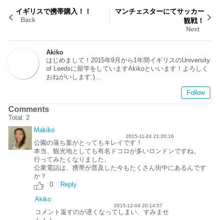
イギリスで携帯購入！！
マンチェスターにてサッカー
Back
観戦！
Next
Akiko
はじめまして！2015年9月から1年間イギリスのUniversity
of Leedsに留学をしていますAkikoといいます！よろしく
おねがいします:)
海外経験はなく、ドキドキの毎日です！
Follow
ロンドンではないまた一味違ったイギリスについてみなさ
Comments
んにお伝えできれば嬉しいです～～～！
Total:
2
Makiko
2015-11-24 21:20:16
公園の落ち葉がとってもキレイです！
本当、観光地としても有名ドコロが多いロンドンですね。
行ってみたくなりました。
公衆電話は、携帯が普及した今もたくさん街中にあるんです
か？
0
Reply
Akiko
2015-12-04 20:14:57
コメント返すのが遅くなってしまい、すみませ