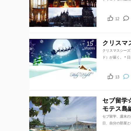
12
クリスマ
15
shares
クリスマスシーズン
ド）が届く。＊日
13
セブ留学
モテス島
セブ留学、週末の
日、自分の部屋と