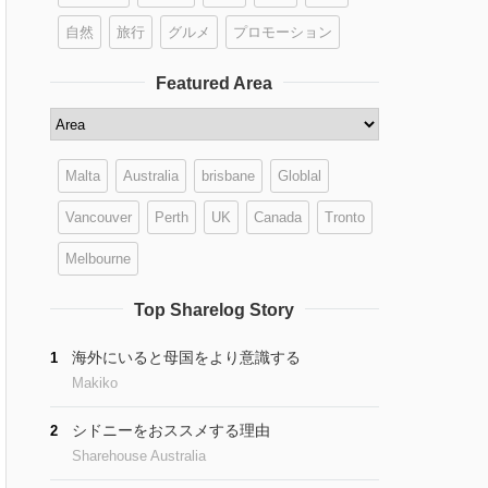
自然
旅行
グルメ
プロモーション
Featured Area
Malta
Australia
brisbane
Globlal
Vancouver
Perth
UK
Canada
Tronto
Melbourne
Top Sharelog Story
海外にいると母国をより意識する
1
Makiko
シドニーをおススメする理由
2
Sharehouse Australia