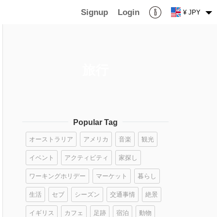
Signup
Login
¥ JPY
旅行
Popular Tag
オーストラリア
アメリカ
音楽
観光
イベント
アクティビティ
家探し
ワーキングホリデー
マーケット
暮らし
生活
セブ
シーズン
交通事情
絶景
イギリス
カフェ
足跡
宿泊
動物