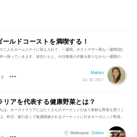
ゴールドコーストを満喫する！
の二人をホームステイに迎え入れて、一週間。ホストマザー歴も一週間(笑)
本へ帰っていきます。彼女たちと、今日最後の夕飯を取りながら一週間の...
Makiko
0
Jul, 30, 2017
ラリアを代表する健康野菜とは？
ちは。オーストラリアにはたくさんのマーケットがあり新鮮な野菜を買うこ
は、昨日、家の近くで毎週開催されるマーケットに行きオーガニック野菜...
Melbourne
Chihiro