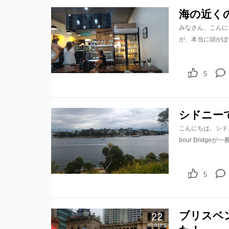
海の近く
みなさん、こんに
が、本当に頭がぼ
5
シドニー
こんにちは。シドニー
bour Brid
5
ブリスベ
22
shares