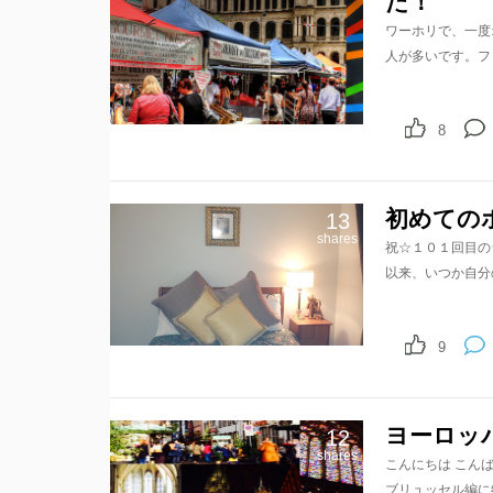
た！
ワーホリで、一度
人が多いです。フ
8
初めての
13
shares
祝☆１０１回目の
以来、いつか自分
9
ヨーロッパ
12
shares
こんにちは こんばん
ブリュッセル編に