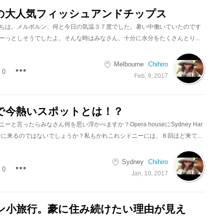
の大人気フィッシュアンドチップス
ちは。メルボルン、何と今日の気温３７度でした。暑い中働いていたのです
ーっとしそうでしたよ。そんな時はみなさん、十分に水分をたくさんとり...
Melbourne
Chihiro
0
Feb, 9, 2017
で今熱いスポットとは！？
と言ったらみなさん何を思い浮かべますか？Opera houseにSydney Har
geが一番に来るのではないでしょうか？私もかれこれシドニーには、８回ほど来て...
Sydney
Chihiro
0
Jan, 10, 2017
ン小旅行。豪に住み続けたい理由が見え