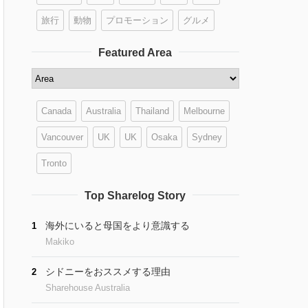
旅行
動物
プロモーション
グルメ
Featured Area
Canada
Australia
Thailand
Melbourne
Vancouver
UK
UK
Osaka
Sydney
Tronto
Top Sharelog Story
海外にいると母国をより意識する
1
Makiko
シドニーをおススメする理由
2
Sharehouse Australia