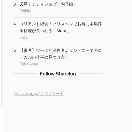
必見！シティジョブ「内容編」
3
Chihiro
コリアンも絶賛！ブリスベンでお得に本場韓
4
国料理が食べれる「Maru」
Yuki
【参考】ワーホリ経験者よりシドニーでのロ
5
ーカルの仕事の見つけ方！
Erika Anne
Follow Sharelog
@sharelog_jpさんのツイート