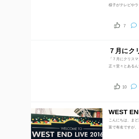
様子がテレビやラ
7
７月にク
14
shares
「７月にクリスマ
正々堂々とあるんです
10
WEST EN
こんにちは、まど
富で有名ですが、こ