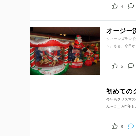
4
オージー
クィーンズランド
～。さぁ、今日か
5
初めての
10
shares
今年もクリスマス
ん～(;^_^A昨
8