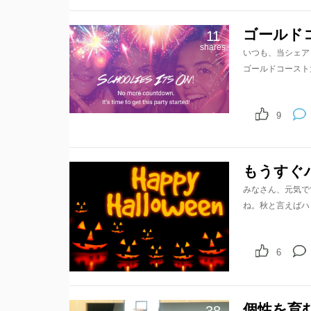
ゴールド
11
shares
いつも、当シェア
ゴールドコースト
9
もうすぐ
みなさん、元気で
ね。秋と言えばハ
6
個性を育