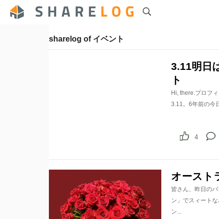
sharelog of イベント
3.11
ト
Hi, there
3.11。6年前の
4
オースト
皆さん、昨日のバ
ン」でスィートな
ン...