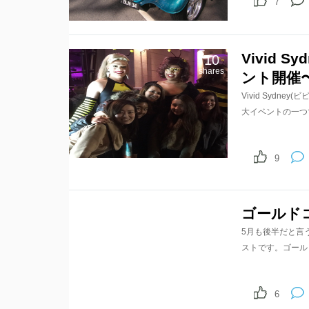
7
Vivid
10
shares
ント開催
Vivid Syd
大イベントの一つ
9
ゴールド
5月も後半だと言
ストです。ゴールドコー
6