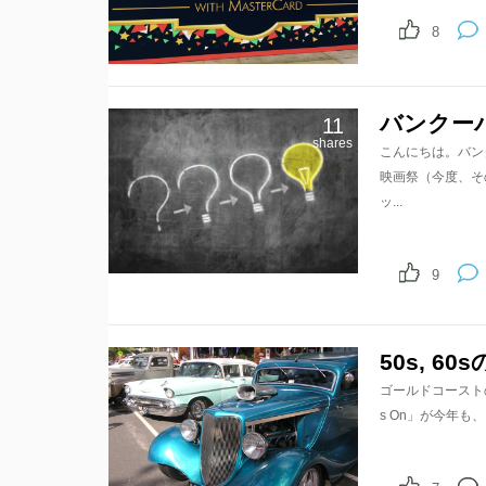
8
バンクー
11
shares
こんにちは。バン
映画祭（今度、そ
ッ...
9
50s, 
ゴールドコーストの
s On」が今年も、