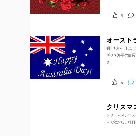
6
オースト
明日1月26日は
ギリス海軍の船長
さ...
5
クリスマ
クリスマスシーズ
車で陸から。昨日