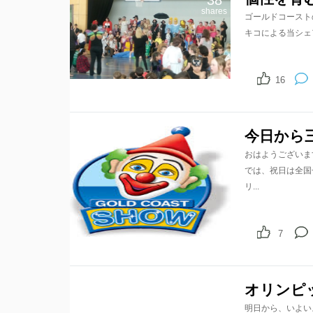
38
shares
ゴールドコースト
キコによる当シェ
16
今日から
おはようございます！
では、祝日は全国
リ...
7
オリンピ
明日から、いよい