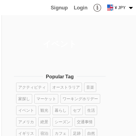
Signup
Login
¥ JPY
イベント
Popular Tag
アクティビティ
オーストラリア
音楽
家探し
マーケット
ワーキングホリデー
イベント
観光
暮らし
セブ
生活
アメリカ
絶景
シーズン
交通事情
イギリス
宿泊
カフェ
足跡
自然