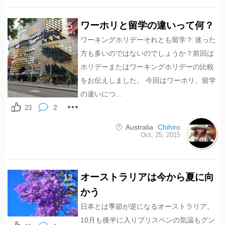
ワーホリと留学の違いって何？
25
shares
ワーキングホリデーそれとも留学？ 迷った
方も多いのではないのでしょうか？前回は
ホリデーまたはワーキングホリデーの比較
をお伝えしました。 今回はワーホリ、留学
の違いにつ...
2
23
Australia
Chihiro
Oct, 25, 2015
オーストラリアは今から夏に向
12
shares
かう
日本とは季節が逆になるオーストラリア。
10月も後半に入りブリスベンの気温もグン