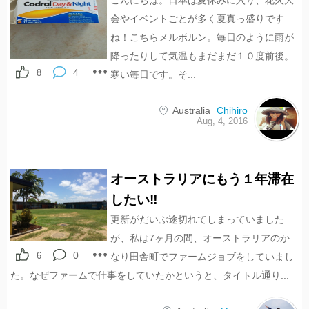
こんにちは。日本は夏休みに入り、花火大
会やイベントごとが多く夏真っ盛りです
ね！こちらメルボルン。毎日のように雨が
降ったりして気温もまだまだ１０度前後。
4
8
寒い毎日です。そ...
Australia
Chihiro
Aug, 4, 2016
オーストラリアにもう１年滞在
したい‼︎
更新がだいぶ途切れてしまっていました
が、私は7ヶ月の間、オーストラリアのか
0
6
なり田舎町でファームジョブをしていまし
た。なぜファームで仕事をしていたかというと、タイトル通り...