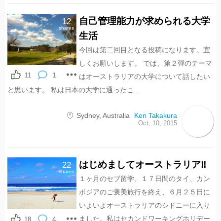
自己管理能力が求められる大学
12
shares
生活
今回は第二回目となる投稿になります。宜
しくお願いします。 では、第２弾のテーマ
1
11
はオーストラリアの大学について話したい
と思います。 私は日本の大学に通ったこ...
Sydney
,
Australia
Ken Takakura
Oct, 10, 2015
はじめましてオーストラリア‼︎
22
shares
１ヶ月のセブ留学、１７日間のタイ、カン
ボジアのご褒美旅行を終え、６月２５日に
いよいよオーストラリアのシドニーに入り
ました。私はセカンドワーキングホリデー
4
18