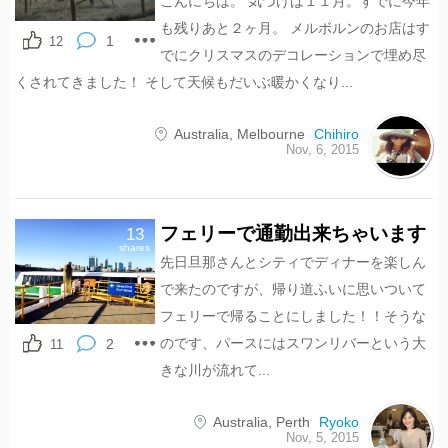
こんにちは。 気づけば１１月。すでに今年
も残りあと２ヶ月。 メルボルンのお店はす
1
12
でにクリスマスのデコレーションで埋め尽
くされてきました！ そして天候もだいぶ暖かくなり...
Australia
,
Melbourne
Chihiro
Nov, 6, 2015
フェリーで通勤出来ちゃいます
13
shares
先日旦那さんとシティでディナーを楽しん
で来たのですが、帰り道ふいに思いついて
フェリーで帰ることにしました！！そうな
のです、パースにはスワンリバーという大
2
11
きな川が流れて...
Australia
,
Perth
Ryoko
Nov, 5, 2015