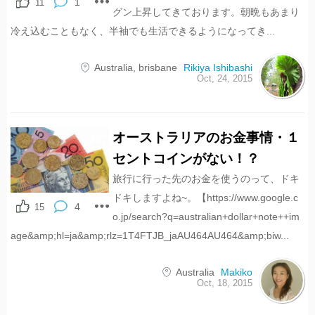
1
11
グン上昇してきております。朝晩もあまり
冷え込むこともなく、半袖でも生活できるようになってき...
Australia
,
brisbane
Rikiya Ishibashi
Oct, 24, 2015
オーストラリアのお金事情・１
19
shares
セントコインがない！？
旅行に行った先のお金を使うのって、ドキ
ドキしますよね~。【https://www.google.c
4
15
o.jp/search?q=australian+dollar+note++im
age&amp;hl=ja&amp;rlz=1T4FTJB_jaAU464AU464&amp;biw...
Australia
Makiko
Oct, 18, 2015