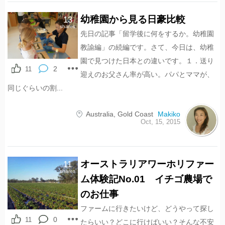
幼稚園から見る日豪比較
13
shares
先日の記事「留学後に何をするか。幼稚園
教諭編」の続編です。さて、今日は、幼稚
園で見つけた日本との違いです。１．送り
2
11
迎えのお父さん率が高い。パパとママが、
同じぐらいの割...
Australia
,
Gold Coast
Makiko
Oct, 15, 2015
オーストラリアワーホリファー
11
shares
ム体験記No.01 イチゴ農場で
のお仕事
ファームに行きたいけど、どうやって探し
0
11
たらいい？どこに行けばいい？そんな不安