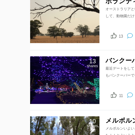
ボランティ
19
shares
オーストラリアと
して、動物園だけ
13
バンクー
13
shares
最近デートをして
もバンクーバーで
11
メルボル
10
shares
メルボルンいよい