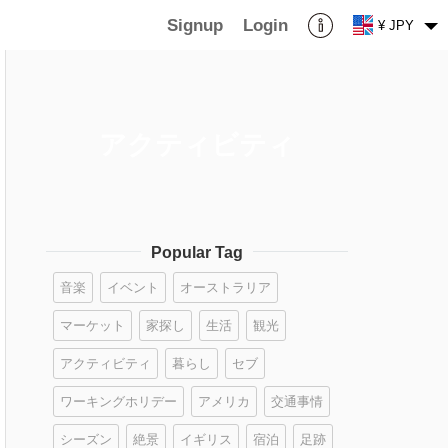
Signup
Login
¥ JPY
アクティビティ
Popular Tag
音楽
イベント
オーストラリア
マーケット
家探し
生活
観光
アクティビティ
暮らし
セブ
ワーキングホリデー
アメリカ
交通事情
シーズン
絶景
イギリス
宿泊
足跡