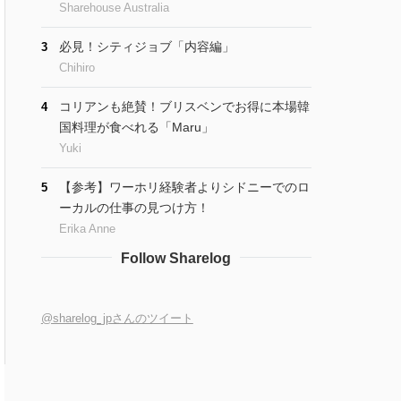
Sharehouse Australia
必見！シティジョブ「内容編」
3
Chihiro
コリアンも絶賛！ブリスベンでお得に本場韓
4
国料理が食べれる「Maru」
Yuki
【参考】ワーホリ経験者よりシドニーでのロ
5
ーカルの仕事の見つけ方！
Erika Anne
Follow Sharelog
@sharelog_jpさんのツイート