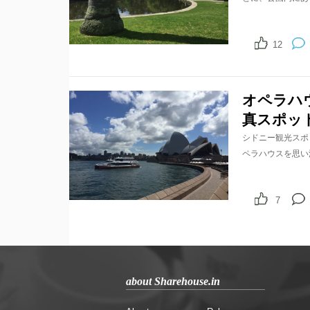
12
オペラハ
真スポッ
シドニー観光スポ
ペラハウスを思い
7
about Sharehouse.in