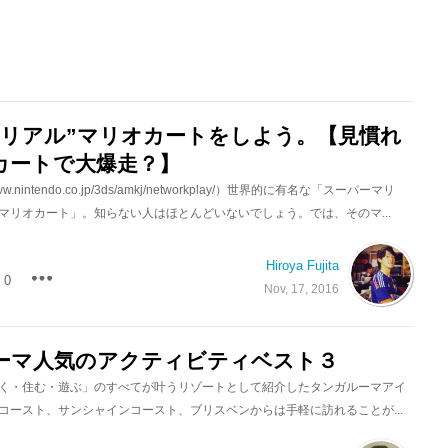
”リアル”マリオカートをしよう。【見慣れ
カートで大爆走？】
ww.nintendo.co.jp/3ds/amkj/networkplay/）世界的に有名な「スーパーマリ
マリオカート」。知らない人はほとんどいないでしょう。では、そのマ...
Hiroya Fujita
0
Nov, 17, 2016
ーマ人気のアクティビティベスト３
く・住む・遊ぶ」のすべてが叶うリゾートとして紹介したタンガルーマアイ
コースト、サンシャインコースト、ブリスベンからは手軽に訪れることが...