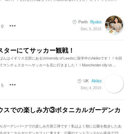
Perth
Ryoko
0
Dec, 5, 2015
スターにてサッカー観戦！
はイギリス北部にあるUniversity of Leedsに留学中のAkikoです！！今回
ンチェスターへサッカーを見に行きました！！Manchester city vs ...
UK
Akiko
5
Dec, 4, 2015
ウスでの楽しみ方③ボタニカルガーデンカ
ルガーデンパークでの楽しみ方第三弾です！私はよく朝に公園を散歩したあ
るボタニカルガーデンカフェに来ます。公園のエントランスから徒歩で15...