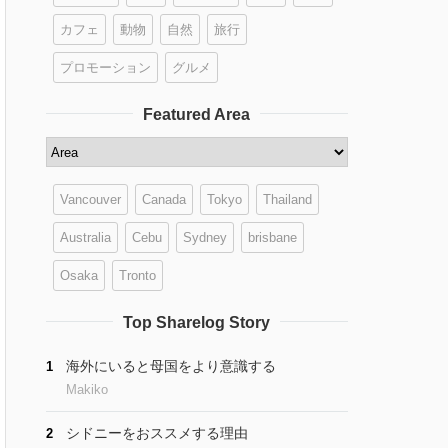
カフェ
動物
自然
旅行
プロモーション
グルメ
Featured Area
Vancouver
Canada
Tokyo
Thailand
Australia
Cebu
Sydney
brisbane
Osaka
Tronto
Top Sharelog Story
海外にいると母国をより意識する
1
Makiko
シドニーをおススメする理由
2