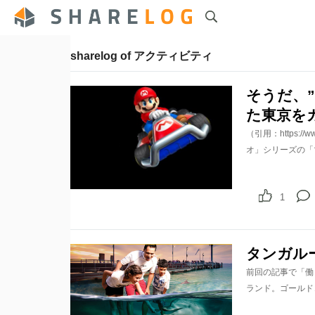
sharelog of アクティビティ
そうだ、
た東京を
（引用：https://w
オ」シリーズの「
1
タンガル
前回の記事で「働
ランド。ゴールド