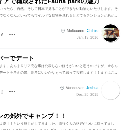
アで構成されたFauna parkの魅力
いったら、自然、そして日本で見ることができない動物もいたりします。そ
でなくなんといってもワイルドな動物を見れるととてもテンションがあが...
Melbourne
Chihiro
6
Jan, 13, 2016
バーでデート
ます。あんまりリア充な事は公表しないほうがいいと思うのですが、皆さん
デートを考えの際、参考にいいかなぁって思って共有します！！まずはこ...
Vancouver
Joshua
2
Dec, 25, 2015
ンの郊外でキャンプ！！
よ夏！！という感じがしてきました。街行く人の格好がついに待ってまし