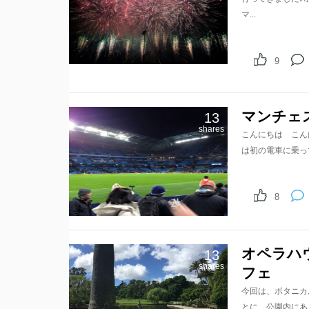
マ...
9
マンチェ
13
shares
こんにちは こんばん
は初の電車に乗ってマ
8
オペラハ
13
shares
フェ
今回は、ボタニカ
とに、公園内にあ