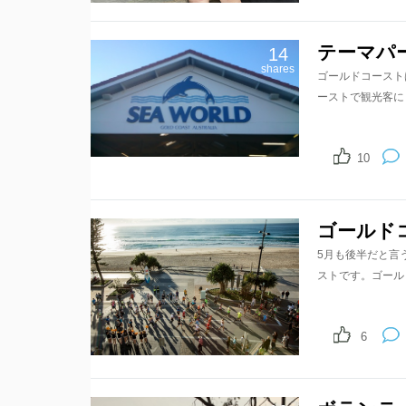
テーマパ
14
shares
ゴールドコースト
ーストで観光客に
10
ゴールド
5月も後半だと言
ストです。ゴールドコー
6