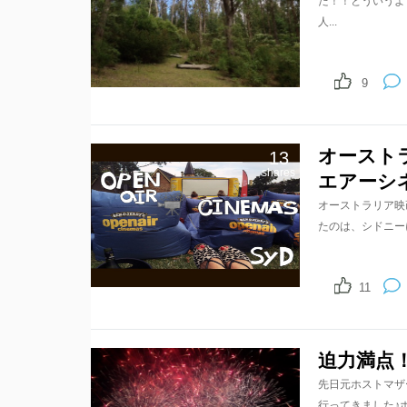
た！！とういうよ
人...
9
オーストラリ
13
shares
エアーシ
オーストラリア映画
たのは、シドニーに
11
迫力満点
先日元ホストマザ
行ってきました♪