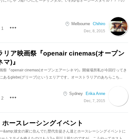
うにTしゃつ短パンにビーチサンダル。いわゆるオージースタイル？？？の
Melbourne
Chihiro
1
Dec, 8, 2015
ア映画祭『openair cinemas(オープン
ネマ)』
祭『openair cinemas(オープンエアーシネマ)』開催場所私が今回行ってき
あるglebe(グリーブ)というエリアです。オーストラリアのあちらこち...
Sydney
Erika Anne
2
Dec, 7, 2015
！ホースレーシングイベント
ー&amp;彼女の家に住んでた歴代生徒さん達とホースレーシングイベントに
ホームステイを終えたのはもう3ヶ月以上前なのですが、こうやってホスト