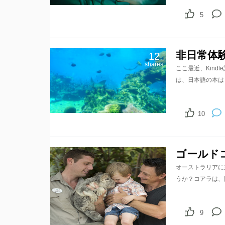
5
非日常体験
12
shares
ここ最近、Kind
は、日本語の本は
10
ゴールド
オーストラリアに
うか？コアラは、
9