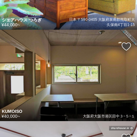
シェアハウス つろぎ
日本 〒590-0405 大阪府泉南郡熊取町大
¥44,000~
久保南4丁目1-15
KUMOISO
¥40,000~
大阪府大阪市港区田中３−５−１