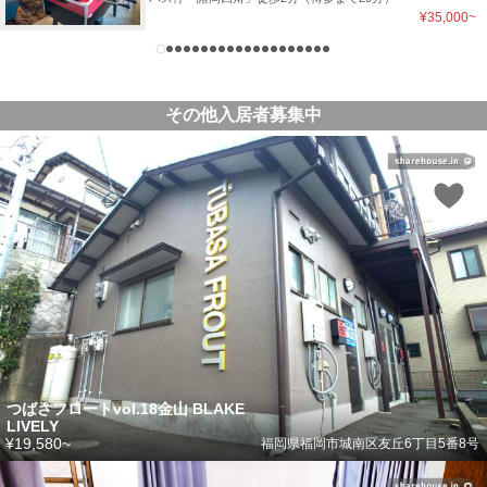
¥35,000~
その他入居者募集中
つばさフロートvol.18金山 BLAKE
LIVELY
¥19,580~
福岡県福岡市城南区友丘6丁目5番8号