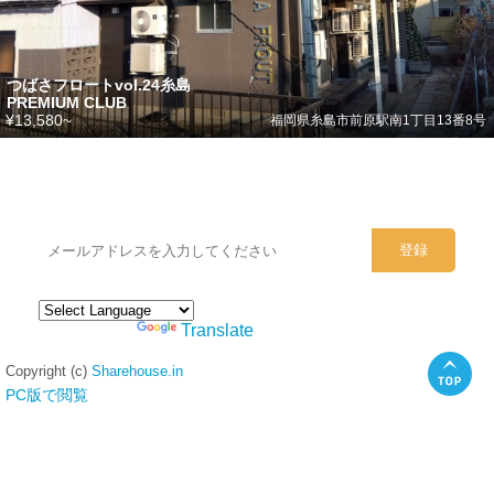
つばさフロートvol.24糸島
PREMIUM CLUB
¥13,580~
福岡県糸島市前原駅南1丁目13番8号
シェアハウスのメールアドレスに
ぜひご登録ください。
Powered by
Translate
Copyright (c)
Sharehouse.in
PC版で閲覧