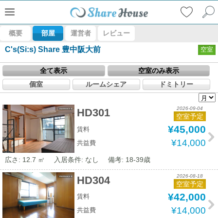
概要
部屋
運営者
レビュー
C's(Si:s) Share 豊中阪大前
空室
全て表示
空室のみ表示
個室
ルームシェア
ドミトリー
2026-09-04
HD301
空室予定
¥45,000
賃料
¥14,000
共益費
広さ: 12.7 ㎡
入居条件: なし
備考: 18-39歳
2026-08-18
HD304
空室予定
¥42,000
賃料
¥14,000
共益費