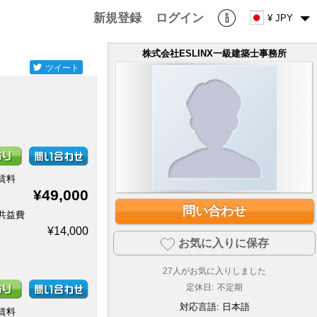
新規登録
ログイン
¥ JPY
株式会社ESLINX一級建築士事務所
ツイート
賃料
¥49,000
問い合わせ
共益費
¥14,000
お気に入りに保存
27
人がお気に入りしました
定休日:
不定期
対応言語:
日本語
賃料