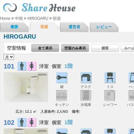
Home
>
中国
>
HIROGARU
>
部屋
概要
部屋
運営者
レビュー
HIROGARU
空室情報
全て表示
空室のみ表示
個室
ルー
101
1階
洋室
個室
鍵
デスク
イス
ベ
キッチン
冷蔵庫
シャワー
バ
広さ: 12.1 ㎡
入居条件: 2人NG
備考:
102
1階
洋室
個室