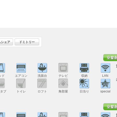
ムシェア
ドミトリー
ッド
エアコン
洗面台
テレビ
収納
LAN
スタブ
トイレ
ロフト
角部屋
日当り
special