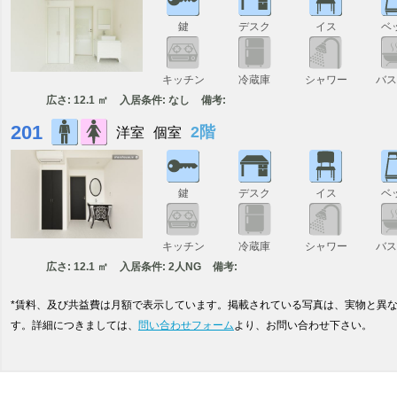
鍵
デスク
イス
ベ
キッチン
冷蔵庫
シャワー
バ
広さ: 12.1 ㎡
入居条件: なし
備考:
201
2階
洋室
個室
鍵
デスク
イス
ベ
キッチン
冷蔵庫
シャワー
バ
広さ: 12.1 ㎡
入居条件: 2人NG
備考:
*賃料、及び共益費は月額で表示しています。掲載されている写真は、実物と異
す。詳細につきましては、
問い合わせフォーム
より、お問い合わせ下さい。