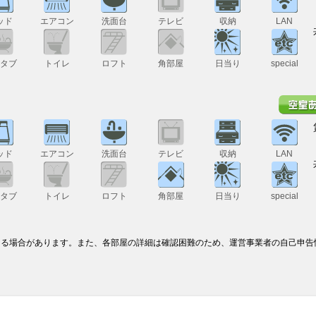
ッド
エアコン
洗面台
テレビ
収納
LAN
スタブ
トイレ
ロフト
角部屋
日当り
special
ッド
エアコン
洗面台
テレビ
収納
LAN
スタブ
トイレ
ロフト
角部屋
日当り
special
なる場合があります。また、各部屋の詳細は確認困難のため、運営事業者の自己申告