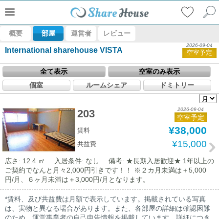
概要
部屋
運営者
レビュー
2026-09-04
International sharehouse VISTA
空室予定
全て表示
空室のみ表示
個室
ルームシェア
ドミトリー
2026-09-04
203
空室予定
¥38,000
賃料
¥15,000
共益費
広さ: 12.4 ㎡
入居条件: なし
備考: ★長期入居歓迎★ 1年以上の
ご契約でなんと月々2,000円引きです！！ ※２カ月未満は＋5,000
円/月、６ヶ月未満は＋3,000円/月となります。
*賃料、及び共益費は月額で表示しています。掲載されている写真
は、実物と異なる場合があります。また、各部屋の詳細は確認困難
のため、運営事業者の自己申告情報を掲載しています。詳細につき