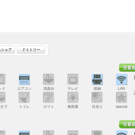
ムシェア
ドミトリー
ッド
エアコン
洗面台
テレビ
収納
LAN
スタブ
トイレ
ロフト
角部屋
日当り
special