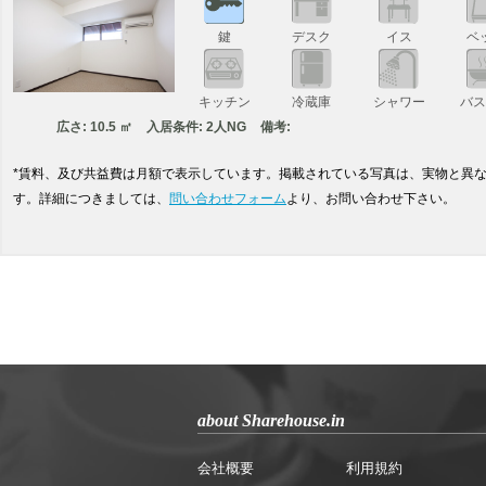
鍵
デスク
イス
ベ
キッチン
冷蔵庫
シャワー
バ
広さ: 10.5 ㎡
入居条件: 2人NG
備考:
*賃料、及び共益費は月額で表示しています。掲載されている写真は、実物と異
す。詳細につきましては、
問い合わせフォーム
より、お問い合わせ下さい。
about Sharehouse.in
会社概要
利用規約