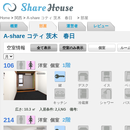
Home
>
関西
>
A-share コティ 茨木 春日
>
部屋
概要
部屋
運営者
レビュー
A-share コティ 茨木 春日
空室情報
全て表示
空室のみ表示
個室
ルー
106
1階
洋室
個室
鍵
デスク
イス
ベ
キッチン
冷蔵庫
シャワー
バ
広さ: 10.3 ㎡
入居条件: 2人NG
備考:
214
2階
洋室
個室