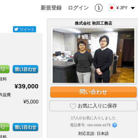
新規登録
ログイン
¥ JPY
株式会社 秋田工務店
ツイート
賃料
¥39,000
問い合わせ
共益費
¥5,000
お気に入りに保存
17
人がお気に入りしました
電話番号:
xxx-xxxx-xx79
対応言語:
日本語
賃料