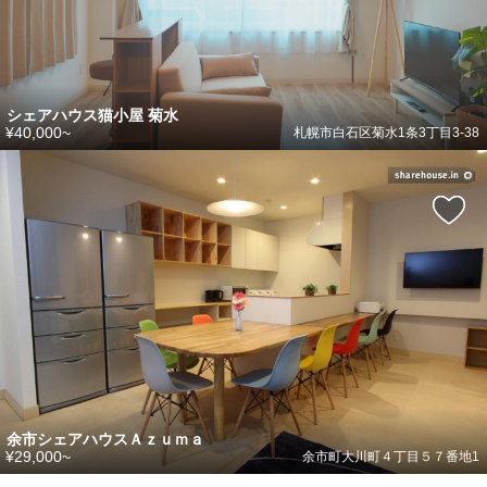
シェアハウス猫小屋 菊水
¥40,000~
札幌市白石区菊水1条3丁目3-38
余市シェアハウスＡｚｕｍａ
¥29,000~
余市町大川町４丁目５７番地1