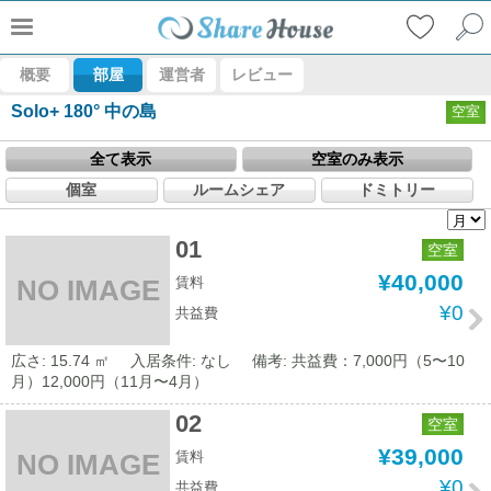
概要
部屋
運営者
レビュー
Solo+ 180° 中の島
空室
全て表示
空室のみ表示
個室
ルームシェア
ドミトリー
01
空室
¥40,000
賃料
NO IMAGE
¥0
共益費
広さ: 15.74 ㎡
入居条件: なし
備考: 共益費：7,000円（5〜10
月）12,000円（11月〜4月）
02
空室
¥39,000
賃料
NO IMAGE
¥0
共益費