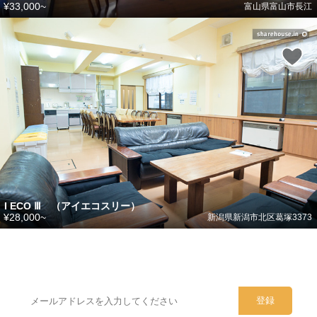
¥33,000~
富山県富山市長江
I ECO Ⅲ （アイエコスリー）
¥28,000~
新潟県新潟市北区葛塚3373
シェアハウスのメールアドレスに
ぜひご登録ください。