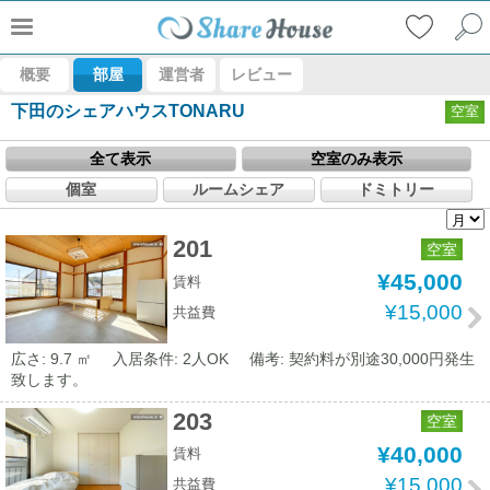
概要
部屋
運営者
レビュー
下田のシェアハウスTONARU
空室
全て表示
空室のみ表示
個室
ルームシェア
ドミトリー
201
空室
¥45,000
賃料
¥15,000
共益費
広さ: 9.7 ㎡
入居条件: 2人OK
備考: 契約料が別途30,000円発生
致します。
203
空室
¥40,000
賃料
¥15,000
共益費