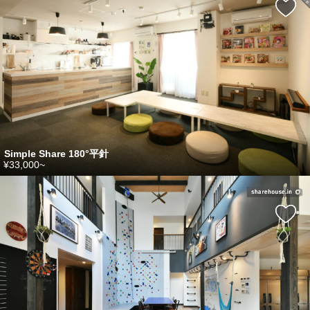
Simple Share 180°平針
¥33,000~