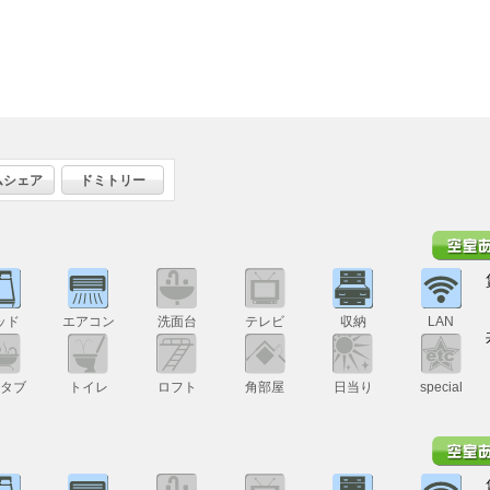
ムシェア
ドミトリー
ッド
エアコン
洗面台
テレビ
収納
LAN
スタブ
トイレ
ロフト
角部屋
日当り
special