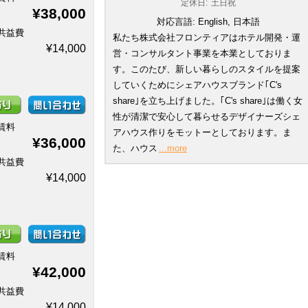
定休日:
土日祝
¥38,000
対応言語:
English, 日本語
共益費
私たち株式会社フロンティアはホテル開発・運
¥14,000
営・コンサルタント事業を本業としておりま
す。このたび、新しい暮らしのスタイルを提案
していくためにシェアハウスブランド｢C's
share｣を立ち上げました。｢C's share｣は働く女
性が清潔で安心して暮らせるデザイナーズシェ
賃料
アハウス作りをモットーとしております。ま
¥36,000
た、ハウス
...more
共益費
¥14,000
賃料
¥42,000
共益費
¥14,000