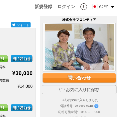
新規登録
ログイン
¥ JPY
株式会社フロンティア
ツイート
賃料
¥39,000
問い合わせ
共益費
¥14,000
お気に入りに保存
13
人がお気に入りしました
電話番号:
xx-xxxx-xx40
応答可能時間:
10:00 ～ 18:00
賃料