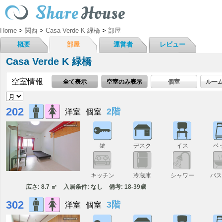
Home
>
関西
>
Casa Verde K 緑橋
>
部屋
概要
部屋
運営者
レビュー
Casa Verde K 緑橋
空室情報
全て表示
空室のみ表示
個室
ルー
202
2階
洋室
個室
鍵
デスク
イス
ベ
キッチン
冷蔵庫
シャワー
バ
広さ: 8.7 ㎡
入居条件: なし
備考: 18-39歳
302
3階
洋室
個室