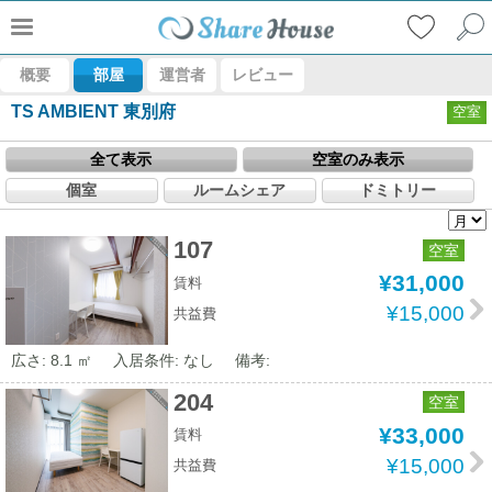
概要
部屋
運営者
レビュー
TS AMBIENT 東別府
空室
全て表示
空室のみ表示
個室
ルームシェア
ドミトリー
107
空室
¥31,000
賃料
¥15,000
共益費
広さ: 8.1 ㎡
入居条件: なし
備考:
204
空室
¥33,000
賃料
¥15,000
共益費