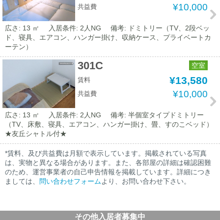
¥10,000
共益費
広さ: 13 ㎡
入居条件: 2人NG
備考: ドミトリー（TV、2段ベッ
ド、寝具、エアコン、ハンガー掛け、収納ケース、プライベートカ
ーテン）
301C
空室
¥13,580
賃料
¥10,000
共益費
広さ: 13 ㎡
入居条件: 2人NG
備考: 半個室タイプドミトリー
（TV、床敷、寝具、エアコン、ハンガー掛け、畳、すのこベッド）
★友丘シャトル付★
*賃料、及び共益費は月額で表示しています。掲載されている写真
は、実物と異なる場合があります。また、各部屋の詳細は確認困難
のため、運営事業者の自己申告情報を掲載しています。詳細につき
ましては、
問い合わせフォーム
より、お問い合わせ下さい。
その他入居者募集中