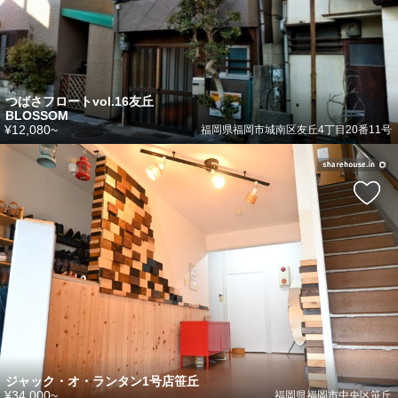
つばさフロートvol.16友丘
BLOSSOM
¥12,080~
福岡県福岡市城南区友丘4丁目20番11号
ジャック・オ・ランタン1号店笹丘
¥34,000~
福岡県福岡市中央区笹丘