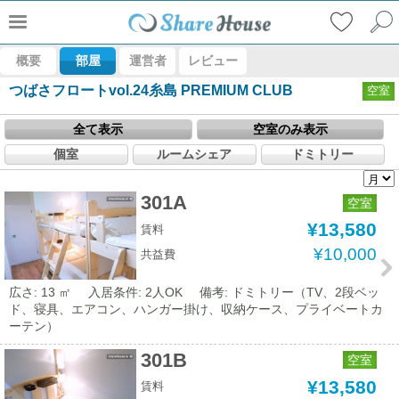
概要
部屋
運営者
レビュー
つばさフロートvol.24糸島 PREMIUM CLUB
空室
全て表示
空室のみ表示
個室
ルームシェア
ドミトリー
301A
空室
¥13,580
賃料
¥10,000
共益費
広さ: 13 ㎡
入居条件: 2人OK
備考: ドミトリー（TV、2段ベッ
ド、寝具、エアコン、ハンガー掛け、収納ケース、プライベートカ
ーテン）
301B
空室
¥13,580
賃料