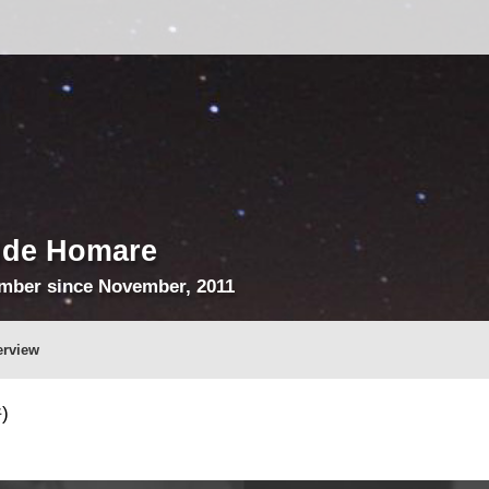
ide Homare
mber since November, 2011
erview
)