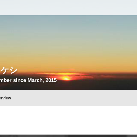
タケシ
mber since March, 2015
erview