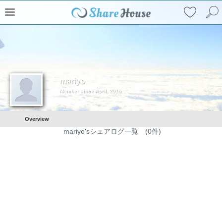
mariyo
Member since April, 2015
Overview
mariyo'sシェアログ一覧 (0件)