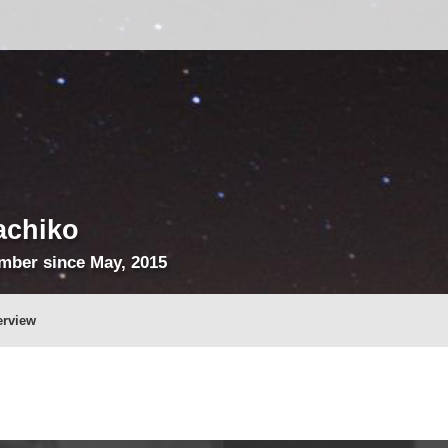
achiko
mber since May, 2015
erview