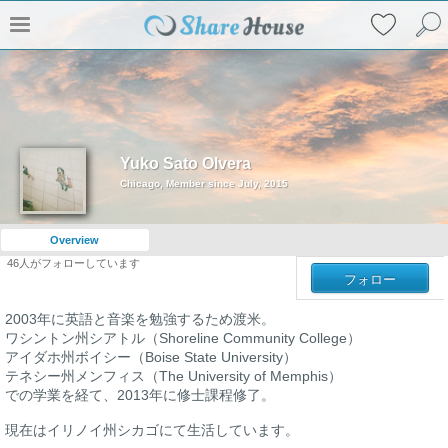
Yuko Sato Olvera
Chicago, Member since July, 2015
Overview
46
人がフォローしています
フォロー
2003年に英語と音楽を勉強するため渡米。
ワシントン州シアトル（Shoreline Community College）
アイダホ州ボイシー（Boise State University）
テネシー州メンフィス（The University of Memphis）
での学業を経て、2013年に修士課程修了。
現在はイリノイ州シカゴにて生活しています。