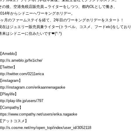
その後、空港免税店販売員→ライターをしつつ、都内OLとして働き、
2014年からシドニーへワーキングホリデー。
3ヶ月のファームステイを経て、2年目のワーキングホリデーをスタート！
現在はジュエリー販売員兼ライター(トラベル、コスメ、フードetc)をしてお
将来はシドニーに住みたいです❤︎(^.^)
【Ameblo】
ttp://s.ameblo.jp/fe1iche/
【Twitter】
ttp://twitter.com/0211erica
【instagram】
http://instagram.com/erikaannenagaoke
【Playlife】
ttp://play-life.jp/users/797
【Compathy】
https://www.compathy.net/users/erika.nagaoke
【アットコスメ】
http://s.cosme.net/my/open_top/index/user_id/3052118