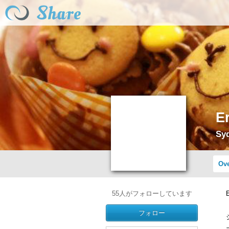
E
Syd
Ov
55
人がフォローしています
フォロー