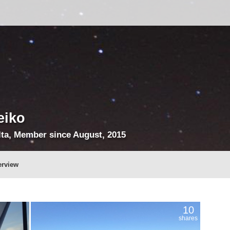
eiko
ta, Member since August, 2015
erview
10
shares