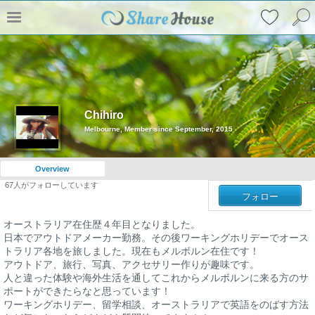
Chihiro
Melbourne, Member since September, 2015
Overview
67
人がフォローしています
フォロー
オーストラリア在住歴４年目となりました。
日本でアウトドアメーカー勤務。その後ワーキングホリデーでオース
トラリア各地を旅しました。現在もメルボルン在住です！
アウトドア、旅行、写真、アクセサリー作りが趣味です。
人と違った体験や海外生活を通してこれからメルボルンに来る方のサ
ポートができたらなと思っています！
ワーキングホリデー、留学相談、オーストラリアで英語をのばす方法