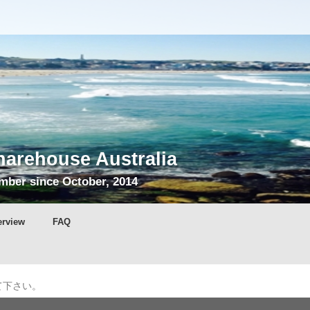
harehouse Australia
ber since October, 2014
erview
FAQ
て下さい。