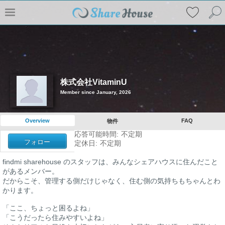
株式会社VitaminU
Member since January, 2026
Overview
FAQ
物件
応答可能時間:
不定期
フォロー
定休日:
不定期
findmi sharehouse のスタッフは、みんなシェアハウスに住んだこと
があるメンバー。
だからこそ、管理する側だけじゃなく、住む側の気持ちもちゃんとわ
かります。
「ここ、ちょっと困るよね」
「こうだったら住みやすいよね」