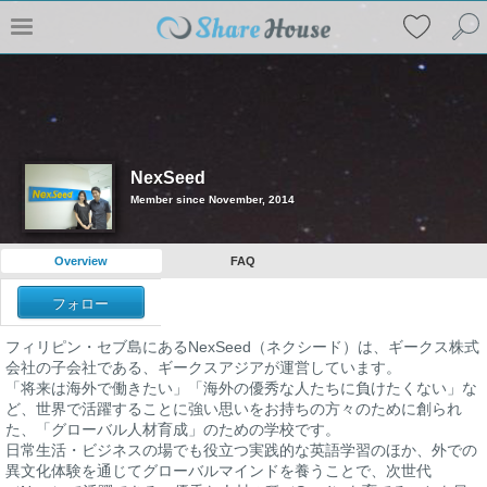
NexSeed
Member since November, 2014
Overview
FAQ
フォロー
フィリピン・セブ島にあるNexSeed（ネクシード）は、ギークス株式
会社の子会社である、ギークスアジアが運営しています。
「将来は海外で働きたい」「海外の優秀な人たちに負けたくない」な
ど、世界で活躍することに強い思いをお持ちの方々のために創られ
た、「グローバル人材育成」のための学校です。
日常生活・ビジネスの場でも役立つ実践的な英語学習のほか、外での
異文化体験を通じてグローバルマインドを養うことで、次世代