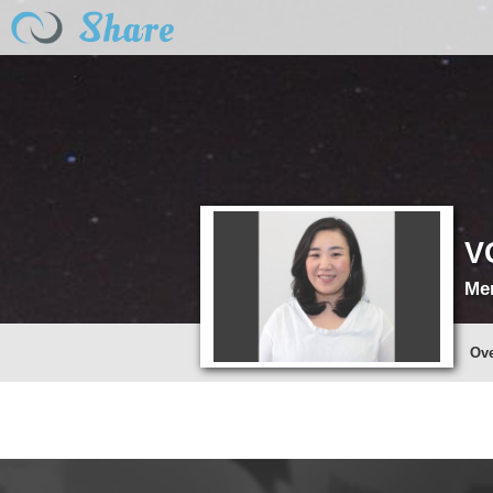
V
Me
Ov