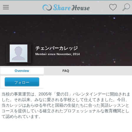
チェンバーカレッジ
Member since November, 2014
Overview
FAQ
フォロー
当校の事業運営は、2005年「愛の日」バレンタインデーに開始されま
した。それ以来、みなに愛される学校として仕えてきました。今日、
当カレッジはあらゆる年代と国籍の生徒たちに合った英語レッスンと
コースを提供している確立されたプロフェッショナルな教育機関とし
て認められています。