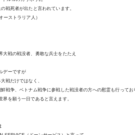
上の戦死者が出たと言われています。
がオーストラリア人）
界大戦の戦没者、勇敢な兵士をたたえ
ルデーですが
界大戦だけではなく、
朝鮮戦争、ベトナム戦争に参戦した戦没者の方への慰霊も行ってお
世界を願う一日であると言えます。
は
WN SERVICE（ドーンサービス）と言って