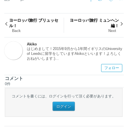
ヨーロッパ旅行 ブリュッセ
ヨーロッパ旅行 ミュンヘン
ル！
編！
Back
Next
Akiko
はじめまして！2015年9月から1年間イギリスのUniversity
of Leedsに留学をしていますAkikoといいます！よろしく
おねがいします:)
海外経験はなく、ドキドキの毎日です！
フォロー
ロンドンではないまた一味違ったイギリスについてみなさ
んにお伝えできれば嬉しいです～～～！
コメント
0
件
コメントを書くには、ログインを行って頂く必要があります。
ログイン