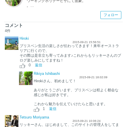
ワーキングホリデービザにて渡豪。
。
趣味は、旅行と写真。週末は自然や街並、人々の生活を撮
フォロー
影しながらオーストラリアの生活を満喫しています。
日本では、カメラマンとして働いていました。
コメント
ブリスベンで語学向上させた後にファームへ移動予定。
4
件
その後は自分の気の向くままにオーストラリアの写真を撮
Hiroki
ってまわる予定です。
2015-09-21 15:56:51
ブリスベン生活の楽しさが伝わってきます！来年オーストラ
英語力0、年齢制限もぎりぎりからの海外生活。そんな私
リアに行くので、
からの目線で、ブリスベンの新しい発見をお届けできれば
その際は是非立ち寄ってみます♪これからもリッキーさんのブ
と思います。
ログ楽しみにしてますね！
0
返信
Rikiya Ishibashi
2015-09-21 18:02:09
Hirokiさん、初めまして！
ありがとうございます、ブリスベンは程よく都会な
感じが私は好きです。
これから魅力を伝えていけたらと思います。
1
返信
Tetsuro Moriyama
2015-09-21 10:06:24
リッキーさん、はじめまして、このサイトの管理人をしてま