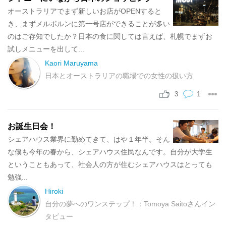
オーストラリアでまず新しいお店がOPENすると
き、まずメルボルンに第一号店ができることが多い
のはご存知でしたか？日本の食に関しては言えば、札幌でまずお
試しメニューを出して...
Kaori Maruyama
日本とオーストラリアの職場での女性の扱い方
1
3
お誕生日会！
シェアハウス業界に勤めてきて、はや１年半。そん
な僕も今年の春から、シェアハウス住民なんです。自分が大学生
ということもあって、社会人の方が住むシェアハウスはとっても
勉強...
Hiroki
自分の夢へのワンステップ！：Tomoya Saitoさんイン
タビュー