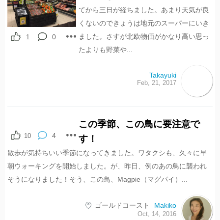
てから三日が経ちました。あまり天気が良
くないのできょうは地元のスーパーにいき
ました。さすが北欧物価がかなり高い思っ
0
1
たよりも野菜や...
Takayuki
Feb, 21, 2017
この季節、この鳥に要注意で
14
shares
4
10
す！
散歩が気持ちいい季節になってきました。ワタクシも、久々に早
朝ウォーキングを開始しました。が、昨日、例のあの鳥に襲われ
そうになりました！そう、この鳥、Magpie（マグパイ）...
ゴールドコースト
Makiko
Oct, 14, 2016