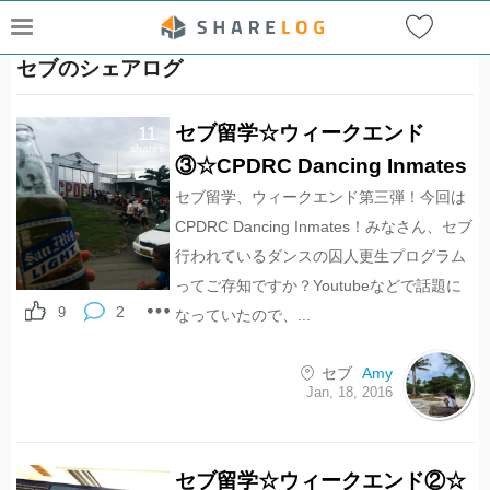
セブのシェアログ
セブ留学☆ウィークエンド
11
shares
③☆CPDRC Dancing Inmates
セブ留学、ウィークエンド第三弾！今回は
CPDRC Dancing Inmates！みなさん、セブ
行われているダンスの囚人更生プログラム
ってご存知ですか？Youtubeなどで話題に
2
9
なっていたので、...
セブ
Amy
Jan, 18, 2016
セブ留学☆ウィークエンド②☆