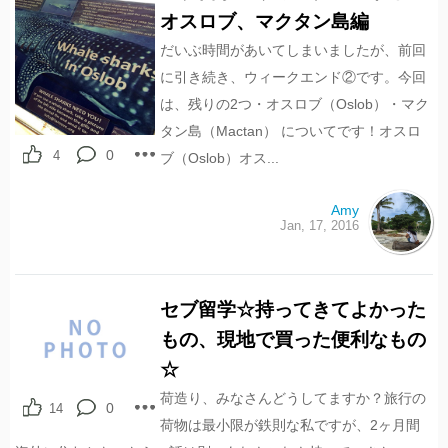
オスロブ、マクタン島編
だいぶ時間があいてしまいましたが、前回
に引き続き、ウィークエンド②です。今回
は、残りの2つ・オスロブ（Oslob）・マク
タン島（Mactan） についてです！オスロ
0
4
ブ（Oslob）オス...
Amy
Jan, 17, 2016
セブ留学☆持ってきてよかった
14
shares
もの、現地で買った便利なもの
☆
荷造り、みなさんどうしてますか？旅行の
0
14
荷物は最小限が鉄則な私ですが、2ヶ月間