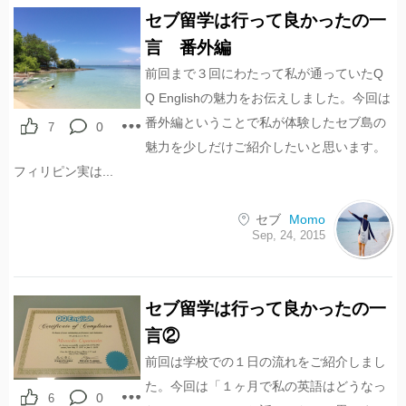
セブ留学は行って良かったの一
言 番外編
前回まで３回にわたって私が通っていたQ
Q Englishの魅力をお伝えしました。今回は
番外編ということで私が体験したセブ島の
0
7
魅力を少しだけご紹介したいと思います。
フィリピン実は...
セブ
Momo
Sep, 24, 2015
セブ留学は行って良かったの一
言②
前回は学校での１日の流れをご紹介しまし
た。今回は「１ヶ月で私の英語はどうなっ
0
6