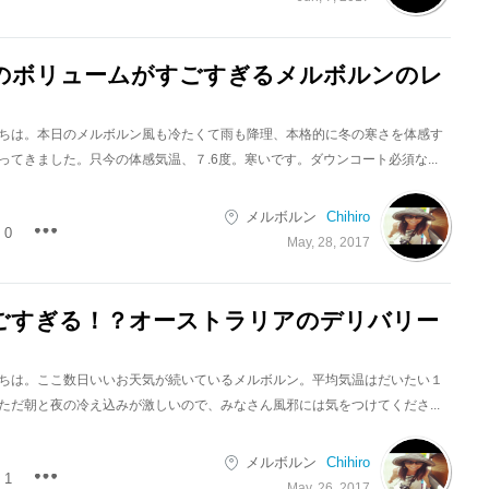
のボリュームがすごすぎるメルボルンのレ
ちは。本日のメルボルン風も冷たくて雨も降理、本格的に冬の寒さを体感す
ってきました。只今の体感気温、７.6度。寒いです。ダウンコート必須な...
メルボルン
Chihiro
0
May, 28, 2017
ごすぎる！？オーストラリアのデリバリー
ちは。ここ数日いいお天気が続いているメルボルン。平均気温はだいたい１
ただ朝と夜の冷え込みが激しいので、みなさん風邪には気をつけてくださ...
メルボルン
Chihiro
1
May, 26, 2017