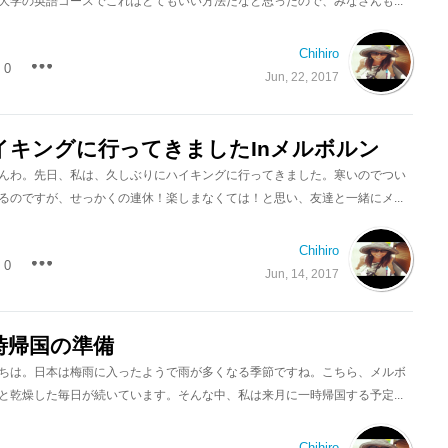
大学の英語コースでこれはとてもいい方法だなと思ったので、みなさんも...
Chihiro
0
Jun, 22, 2017
イキングに行ってきましたInメルボルン
んわ。先日、私は、久しぶりにハイキングに行ってきました。寒いのでつい
るのですが、せっかくの連休！楽しまなくては！と思い、友達と一緒にメ...
Chihiro
0
Jun, 14, 2017
時帰国の準備
ちは。日本は梅雨に入ったようで雨が多くなる季節ですね。こちら、メルボ
と乾燥した毎日が続いています。そんな中、私は来月に一時帰国する予定...
Chihiro