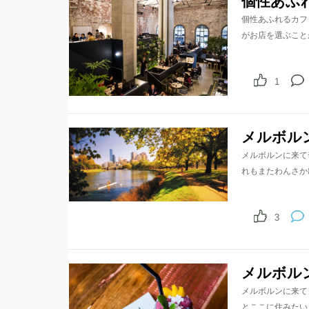
個性あふ
個性あふれるカフ
がお店を選ぶこと
1
メルボル
メルボルンに来て
れもまたわんさか
3
メルボル
メルボルンに来て
とここに住みたい