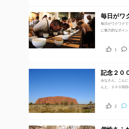
毎日がワ
毎日がワクワクで
に魅力的なポイン
1
記念２０
みなさん、こんに
んと、２００回目
2