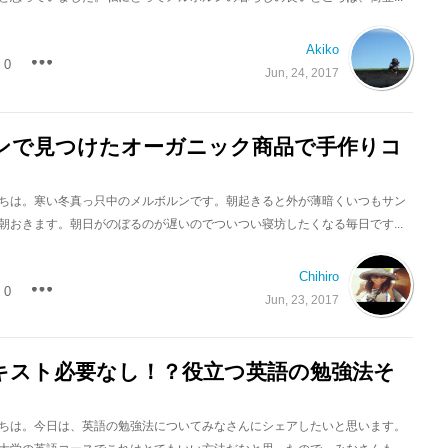
Akiko
0
Jun, 24, 2017
ンで見つけたオーガニック商品で手作りコ
ちは。寒い冬真っ只中のメルボルンです。朝起きると外が薄暗くいつもサン
朝おきます。朝日がのぼるのが遅いのでついつい寝坊したくなる毎日です...
Chihiro
0
Jun, 23, 2017
キスト必要なし！？役立つ英語の勉強法そ
ちは。今日は、英語の勉強法についてみなさんにシェアしたいと思います。