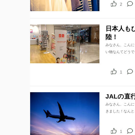
2
日本人も
陸！
みなさん、こんに
い物なんてどうで
1
JALの
みなさん、こんに
きました！なんと
1