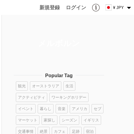
新規登録
ログイン
¥ JPY
メルボルン
Popular Tag
観光
オーストラリア
生活
アクティビティ
ワーキングホリデー
イベント
暮らし
音楽
アメリカ
セブ
マーケット
家探し
シーズン
イギリス
交通事情
絶景
カフェ
足跡
宿泊