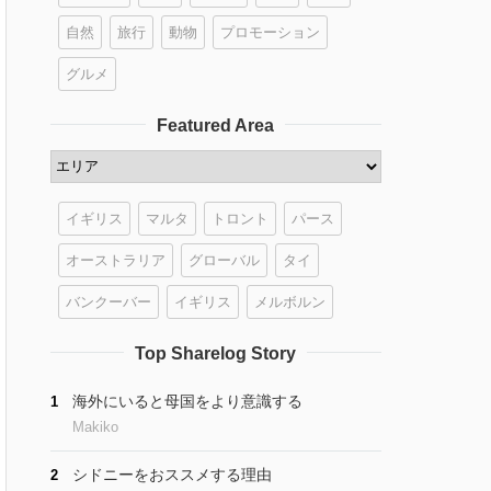
自然
旅行
動物
プロモーション
グルメ
Featured Area
イギリス
マルタ
トロント
パース
オーストラリア
グローバル
タイ
バンクーバー
イギリス
メルボルン
Top Sharelog Story
海外にいると母国をより意識する
1
Makiko
シドニーをおススメする理由
2