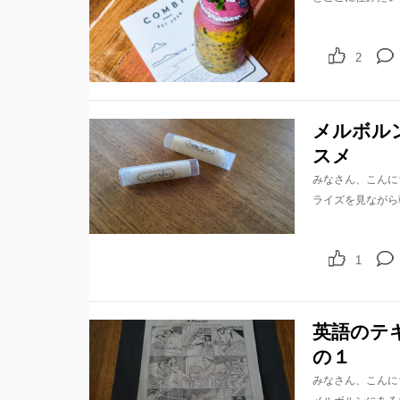
2
メルボル
スメ
みなさん、こんに
ライズを見ながら
1
英語のテ
の１
みなさん、こんに