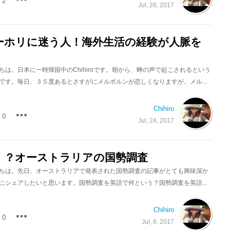
2
Jul, 26, 2017
ーホリに迷う人！海外生活の経験が人脈を
ちは。日本に一時帰国中のChihiroです。朝から、蝉の声で起こされるという
です。毎日、３５度あるとさすがにメルボルンが恋しくなりますが、メル...
Chihiro
0
Jul, 24, 2017
！？オーストラリアの国勢調査
ちは。先日、オーストラリアで発表された国勢調査の記事がとても興味深か
にシェアしたいと思います。国勢調査を英語で何という？国勢調査を英語...
Chihiro
0
Jul, 8, 2017