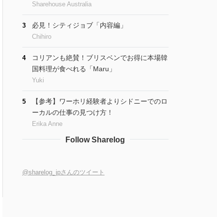
Sharehouse Australia
必見！シティジョブ「内容編」
3
Chihiro
コリアンも絶賛！ブリスベンでお得に本場韓
4
国料理が食べれる「Maru」
Yuki
【参考】ワーホリ経験者よりシドニーでのロ
5
ーカルの仕事の見つけ方！
Erika Anne
Follow Sharelog
@sharelog_jpさんのツイート