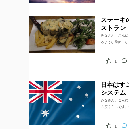
ステーキ
ストラン
みなさん、こんに
るような季節にな
1
日本はす
システム
みなさん、こんに
８度くらいです。
1