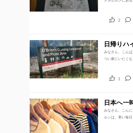
メルボルンにある
2
日帰りハ
みなさん、こんば
つい家にいたくな
1
日本へ一
みなさん、こんに
ルンは、寒い毎日