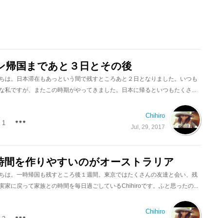
ン帰国まであと３日とその後
ちは。日本滞在もあっという間で残すところあと２日となりました。いつも
な私ですが、またこの時期がやってきました。日本に帰るといつもたくさ...
Chihiro
1
Jul, 29, 2017
時間を作りやすいのがオーストラリア
ちは。一時帰国も残すところ後１週間。東京ではたくさんの友達と会い、残
家に戻って家族との時間を毎日過ごしているChihiroです。ふと思ったの...
Chihiro