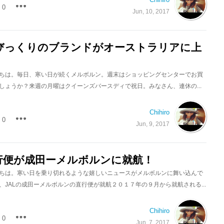
0
Jun, 10, 2017
びっくりのブランドがオーストラリアに上
ちは。毎日、寒い日が続くメルボルン。週末はショッピングセンターでお買
しょうか？来週の月曜はクイーンズバースディで祝日。みなさん、連休の...
Chihiro
0
Jun, 9, 2017
直行便が成田ーメルボルンに就航！
ちは。寒い日を乗り切れるような嬉しいニュースがメルボルンに舞い込んで
、JALの成田ーメルボルンの直行便が就航２０１７年の９月から就航される...
Chihiro
0
Jun, 7, 2017