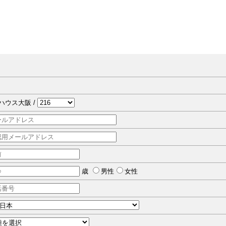
Fハウス大阪 /
歳
男性
女性