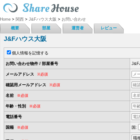
Home
>
関西
>
J&Fハウス大阪
>
お問い合わせ
概要
部屋
運営者
レビュー
J&Fハウス大阪
個人情報を記憶する
お問い合わせ物件 / 部屋番号
J&
メールアドレス
※必須
確認用メールアドレス
※必須
名前
※必須
年齢・性別
※必須
電話番号
国籍
国:
※必須