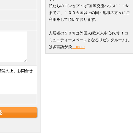
私たちのコンセプトは"国際交流ハウス"！！今
までに、１００カ国以上の国・地域の方々にご
利用をして頂いております。
入居者の５０％は外国人(欧米人中心)です！コ
ミュニティースペースとなるリビングルームに
は多言語が飛
...more
確認の上、お問合せ