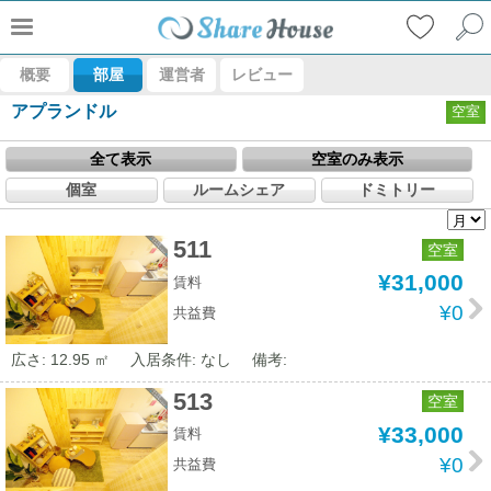
概要
部屋
運営者
レビュー
アプランドル
空室
全て表示
空室のみ表示
個室
ルームシェア
ドミトリー
511
空室
¥31,000
賃料
¥0
共益費
広さ: 12.95 ㎡
入居条件: なし
備考:
513
空室
¥33,000
賃料
¥0
共益費