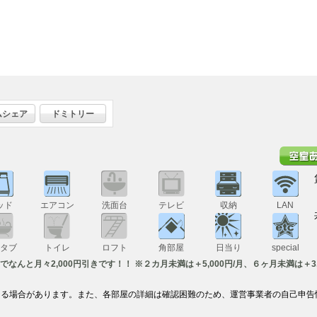
ムシェア
ドミトリー
ッド
エアコン
洗面台
テレビ
収納
LAN
スタブ
トイレ
ロフト
角部屋
日当り
special
でなんと月々2,000円引きです！！ ※２カ月未満は＋5,000円/月、６ヶ月未満は＋3
なる場合があります。また、各部屋の詳細は確認困難のため、運営事業者の自己申告