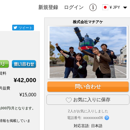
新規登録
ログイン
¥ JPY
株式会社マチアケ
ツイート
賃料
¥42,000
問い合わせ
共益費
¥15,000
お気に入りに保存
,000円/月となります。
2
人がお気に入りしました
電話番号:
xxxxxxxxx06
情報を掲載していま
対応言語:
日本語