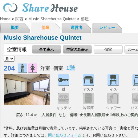
Home
>
関西
>
Music Sharehouse Quintet
>
部屋
概要
部屋
運営者
レビュー
Music Sharehouse Quintet
空室情報
全て表示
空室のみ表示
個室
ルー
204
1階
洋室
個室
鍵
デスク
イス
ベ
キッチン
冷蔵庫
シャワー
バ
広さ: 11.4 ㎡
入居条件: なし
備考: ★長期入居歓迎★ 1年以上のご契約
*賃料、及び共益費は月額で表示しています。掲載されている写真は、実物と異
す。詳細につきましては、
問い合わせフォーム
より、お問い合わせ下さい。