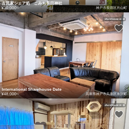
古民家シェア処 こみち長田神社
¥30,000~
神戸市長田区片山町
International Sharehouse Date
¥48,000~
兵庫県神戸市兵庫区永沢町