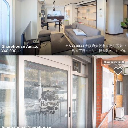
Sharehouse Amato
〒533-0033 大阪府大阪市東淀川区東中
¥40,000~
島４丁目１−３１ 新大阪ＫＩＤビル
International Sharehouse