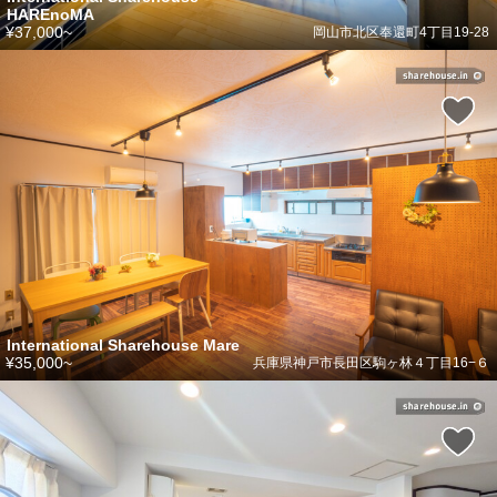
HAREnoMA
¥37,000~
岡山市北区奉還町4丁目19-28
International Sharehouse Mare
¥35,000~
兵庫県神戸市長田区駒ヶ林４丁目16−６