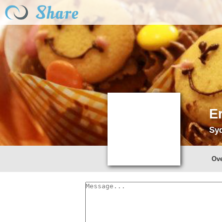
E
Syd
Ov