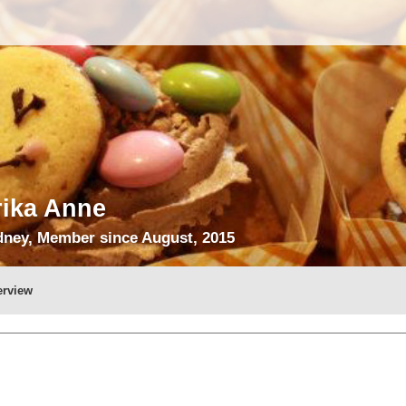
rika Anne
ney, Member since August, 2015
erview