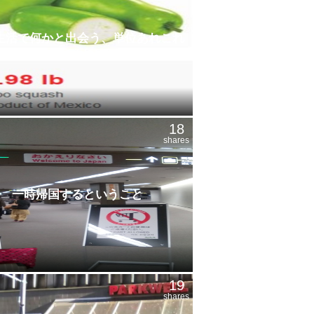
生活で何かと出会う、単位あれこれ
18
shares
一時帰国するということ
19
shares