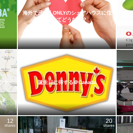
t
海外で日本人ONLYのシェアハウスに住
海外
むってどうなの？
12
shares
ウナ
誕生日に得する＠Canada
12
20
shares
shares