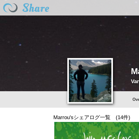
M
Va
Ov
Marrou'sシェアログ一覧 (14件)