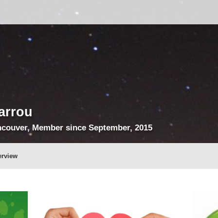
arrou
ncouver, Member since September, 2015
erview
10
shares