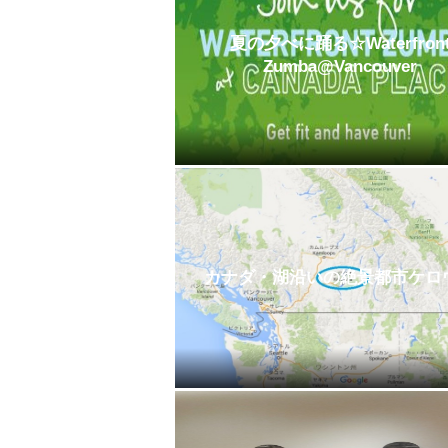
夏の夕べに踊る☆Waterfron
Zumba@Vancouver
カナダ・湖沿いの絶景都市ケロ