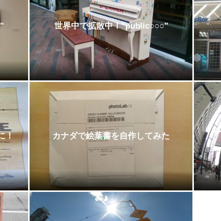
"
世界中で拡散中！"public○○○"
本
に！
カナダで絵葉書を自作してみた