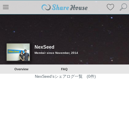
NexSeed
Member since November, 2014
Overview
FAQ
NexSeed'sシェアログ一覧 (0件)