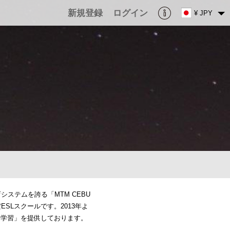
新規登録
ログイン
¥ JPY
育システムを誇る「MTM CEBU
ESLスクールです。2013年よ
話学習」を提供しております。