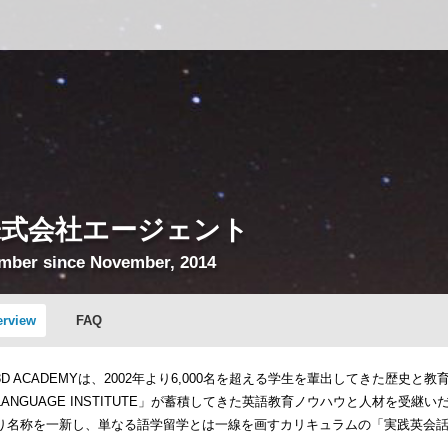
株式会社エージェント
mber since November, 2014
erview
FAQ
3D ACADEMYは、2002年より6,000名を超える学生を輩出してきた歴史と教
LANGUAGE INSTITUTE」が蓄積してきた英語教育ノウハウと人材を受継いだ
り名称を一新し、単なる語学留学とは一線を画すカリキュラムの「実践英会