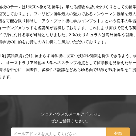
当校のテーマは｢未来へ繋がる留学｣。単なる経験や思い出づくりとしての留
重視しております。フィリピン留学最大の魅力であるマンツーマン授業を最
習を可能な限り排除し「アウトプット後に学ぶインプット」という従来の学
ィーチングメソッドを各講師が習得しております。これにより実践で使える
ドで身に付ける事が可能となりました。3Dのカリキュラムは海外留学や就業
留学後の目的をお持ちの方に特にご満足いただいております。
3Dは英語教育だけに留まらず留学後に役立つ技術や知識を提供できるよう、
ム、オーストラリア等他国大学へのステップ地点として留学後を見据えたサ
習得を中心に、国際性、多様性の認識などあらゆる面で結果が残る留学をご
ります。
シェアハウスのメールアドレスに
ぜひご登録ください。
ー